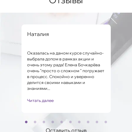
вна
Наталия
Але
Оказалась на даном курсе случайно-
Заме
ко и
выбрала допом в рамках акции и
мног
очень этому рада! Елена Бочкарёва
проб
очень "просто о сложном " погружает
Поня
в процесс. Спокойно и уверенно
Мари
.
делится своими навыками и
полу
знаниями...
Читать далее
Чита
Оставить отзыв