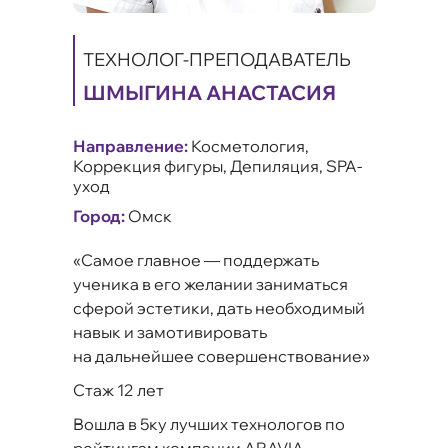
ТЕХНОЛОГ-ПРЕПОДАВАТЕЛЬ
ТЕХНОЛОГ-ПРЕПОДАВАТЕЛЬ
ШМЫГИНА АНАСТАСИЯ
ШОЙКО ИРИНА
Направление:
Направление:
Косметология,
Тренер-косметолог,
Коррекция фигуры, Депиляция, SPA-
тренер-консультант по коррекции
уход
фигуры.
Город:
Город:
Омск
Омск
«Самое главное — поддержать
Член закрытого международного
ученика в его желании заниматься
сообщества косметологов (Израиль).
сферой эстетики, дать необходимый
Член Национального общества
навык и замотивировать
мезотерапии (Россия).
на дальнейшее совершенствование»
«Через желание быть красивой
Стаж 12 лет
внешне можно прийти к здоровью
организма в целом»
Вошла в 5ку лучших технологов по
рейтингам компании ARAVIA
Обучается в Омском