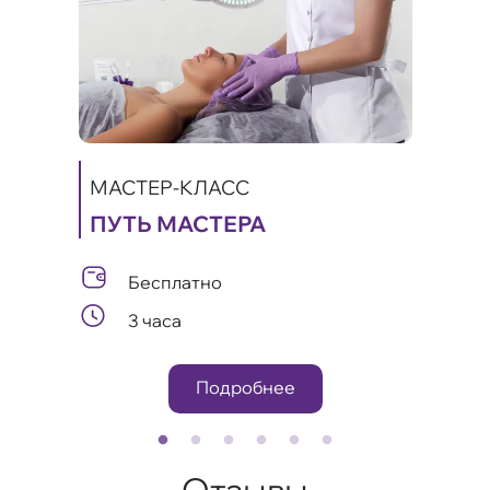
МАСТЕР-КЛАСС
ПУТЬ МАСТЕРА
МАС
ИКИ
КА
Бесплатно
А
ЛИФ
3 часа
ОМ
Подробнее
Отзывы